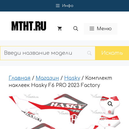
Перейти
Инфо
к
содержимому
Меню
Главная
/
Магазин
/
Hasky
/ Комплект
наклеек Hasky F6 PRO 2023 Factory