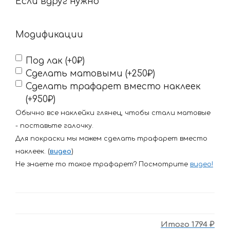
нужно
Если вдруг нужно
Модификации
Под лак (+0₽)
Сделать матовыми (+250₽)
Сделать трафарет вместо наклеек
(+950₽)
Обычно все наклейки глянец, чтобы стали матовые
- поставьте галочку.
Для покраски мы можем сделать трафарет вместо
наклеек. (
видео
)
Не знаете то такое трафарет? Посмотрите
видео
!
Итого
1794 ₽