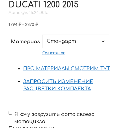
DUCATI 1200 2015
Артикул: 16.24.001b
Диапазон
1794
₽
–
2870
₽
цен:
1794 ₽
Материал
–
2870 ₽
Очистить
ПРО МАТЕРИАЛЫ СМОТРИМ ТУТ
ЗАПРОСИТЬ ИЗМЕНЕНИЕ
РАСЦВЕТКИ КОМПЛЕКТА
Если
Я хочу загрузить фото своего
вдруг
мотоцикла