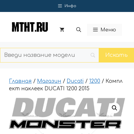
Перейти
Инфо
к
содержимому
Меню
Главная
/
Магазин
/
Ducati
/
1200
/ Компл
ект наклеек DUCATI 1200 2015