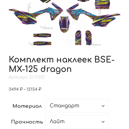
Комплект наклеек BSE-
MX-125 dragon
Артикул: 51.11.007
Диапазон
3494
₽
–
12154
₽
цен:
3494 ₽
Материал
–
12154 ₽
Прочность