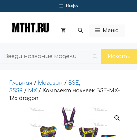
Перейти
Инфо
к
содержимому
Меню
Главная
/
Магазин
/
BSE,
SSSR
/
MX
/ Комплект наклеек BSE-MX-
125 dragon