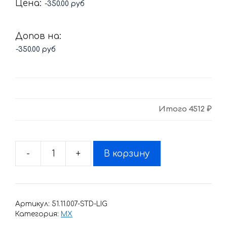
Цена:
Допов на:
Итого
4512 ₽
-
+
В корзину
Количество
товара
Комплект
наклеек
Артикул:
51.11.007-STD-LIG
BSE-
Категория:
MX
MX-