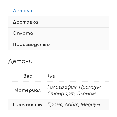
125
Детали
dragon
Доставка
Оплата
Производство
Детали
Вес
1 кг
Голография, Премиум,
Материал
Стандарт, Эконом
Прочность
Броня, Лайт, Медиум