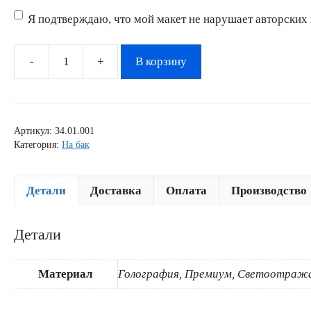
(Обязательно)
Я подтверждаю, что мой макет не нарушает авторских 
В корзину
Количество
товара
Кастомная
наклейка
Артикул:
34.01.001
на
Категория:
На бак
бак
001
Детали
Доставка
Оплата
Производство
Детали
Материал
Голография, Премиум, Светоотраж