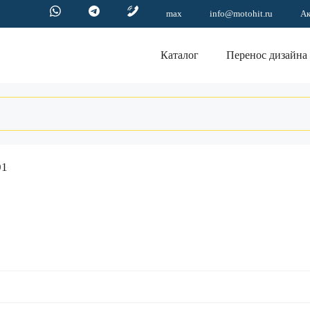
max
info@motohit.ru
А
Каталог
Перенос дизайна
01