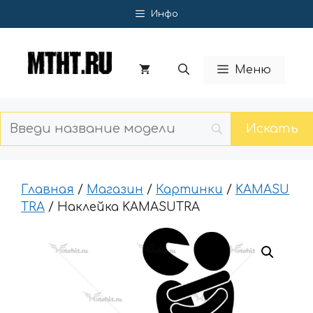
Перейти
Инфо
к
содержимому
Меню
Главная
/
Магазин
/
Картинки
/
KAMASU
TRA
/ Наклейка KAMASUTRA