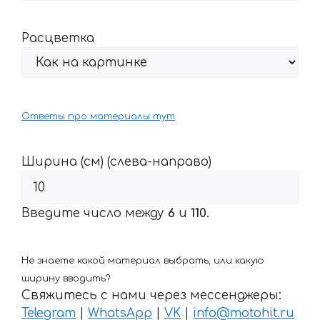
Расцветка
Ответы про материалы тут
Ширина (см) (слева-направо)
Введите число между
6
и
110
.
Не знаете какой материал выбрать, или какую
ширину вводить?
Свяжитесь с нами через мессенджеры:
Telegram
|
WhatsApp
|
VK
|
info@motohit.ru