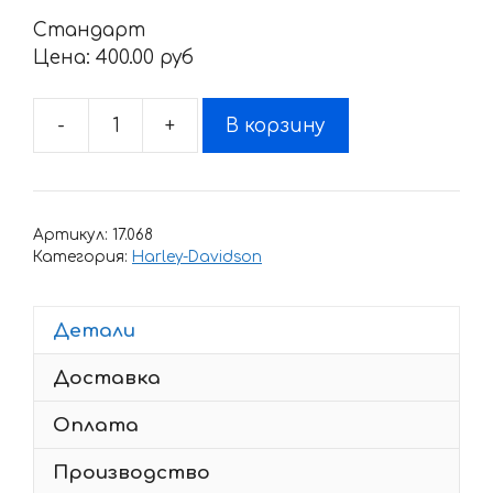
Стандарт
Цена:
400.00 pyб
-
+
В корзину
Количество
товара
Наклейки
для
Артикул:
17.068
HARLEY
Категория:
Harley-Davidson
DAVIDSON
068
Детали
Доставка
Оплата
Производство