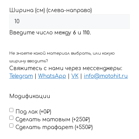
Ширина (см) (слева-направо)
Введите число между
6
и
110
.
Не знаете какой материал выбрать, или какую
ширину вводить?
Свяжитесь с нами через мессенджеры:
Telegram
|
WhatsApp
|
VK
|
info@motohit.ru
Модификации
Под лак (+0₽)
Сделать матовым (+250₽)
Сделать трафарет (+550₽)