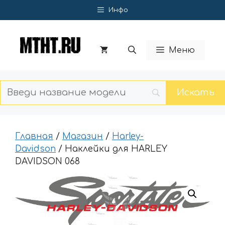
Перейти
Инфо
к
содержимому
Меню
Главная
/
Магазин
/
Harley-
Davidson
/ Наклейки для HARLEY
DAVIDSON 068