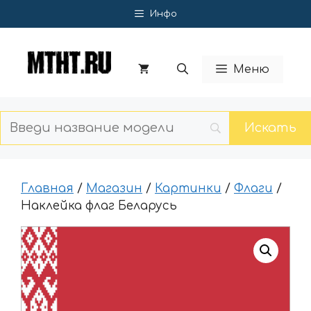
Перейти
Инфо
к
содержимому
Меню
Главная
/
Магазин
/
Картинки
/
Флаги
/
Наклейка флаг Беларусь