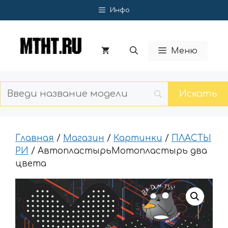
Перейти
Инфо
к
содержимому
Меню
Главная
/
Магазин
/
Картинки
/
ПЛАСТЫ
РИ
/ АвтопластырьМотопластырь два
цвета