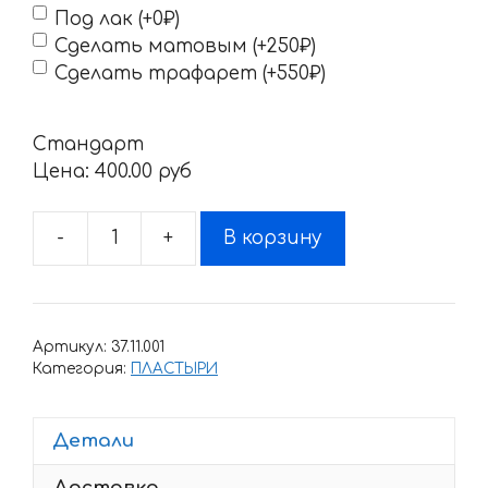
Под лак (+0₽)
Сделать матовым (+250₽)
Сделать трафарет (+550₽)
Стандарт
Цена:
400.00 pyб
-
+
В корзину
Количество
товара
АвтопластырьМотопласт
два
Артикул:
37.11.001
цвета
Категория:
ПЛАСТЫРИ
Детали
Доставка