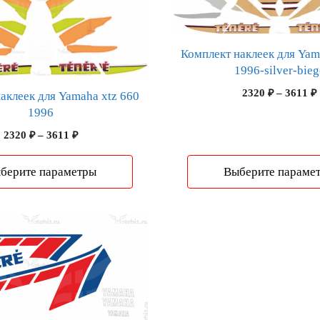
товар
имеет
несколько
Комплект наклеек для Yam
вариаций.
1996-silver-bieg
Опции
можно
2320
₽
–
3611
₽
аклеек для Yamaha xtz 660
выбрать
1996
на
Диапазон
2320
₽
–
3611
₽
странице
цен:
товара.
2320 ₽
берите параметры
Выберите параме
–
3611 ₽