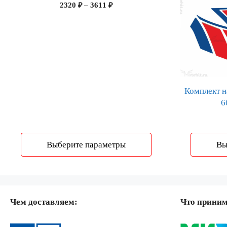
Диапазон
2320
₽
–
3611
₽
можно
можно
цен:
выбрать
выбрать
2320 ₽
на
на
–
странице
странице
3611 ₽
товара.
товара.
Комплект 
6
Выберите параметры
Вы
Чем доставляем:
Что прини