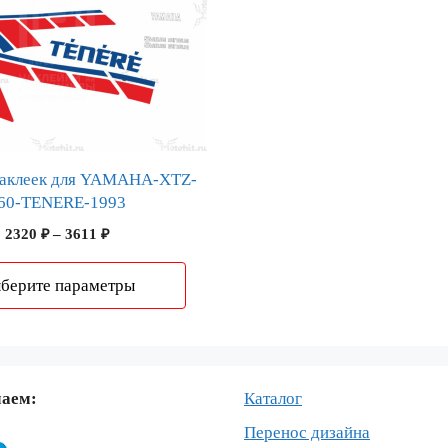
наклеек для YAMAHA-XTZ-
60-TENERE-1993
Диапазон
2320
₽
–
3611
₽
цен:
2320 ₽
берите параметры
–
3611 ₽
маем:
Каталог
Перенос дизайна