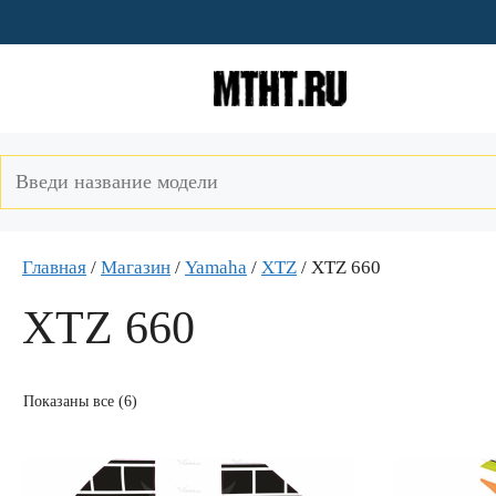
Перейти
к
содержимому
Главная
/
Магазин
/
Yamaha
/
XTZ
/ XTZ 660
XTZ 660
Показаны все (6)
Этот
Этот