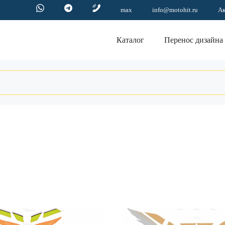
max
info@motohit.ru
А
Каталог
Перенос дизайна
Этот