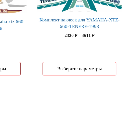
товар
имеет
несколько
Комплект наклеек для YAMAHA-XTZ-
aha xtz 660
вариаций.
660-TENERE-1993
e
Опции
Диапазон
2320
₽
–
3611
₽
можно
Диапазон
цен:
цен:
выбрать
2320 ₽
2320 ₽
на
–
–
странице
3611 ₽
3611 ₽
товара.
тры
Выберите параметры