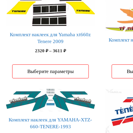
товар
товар
имеет
имеет
несколько
несколько
вариаций.
вариаций.
Опции
Опции
Комплект наклеек для Yamaha xt660z
можно
можно
Комплект н
Tenere 2009
выбрать
выбрать
Диапазон
2320
₽
–
3611
₽
на
на
цен:
странице
странице
2320 ₽
товара.
товара.
–
Выберите параметры
Вы
3611 ₽
Этот
Этот
товар
товар
имеет
имеет
несколько
несколько
Комплект наклеек для YAMAHA-XTZ-
вариаций.
вариаций.
660-TENERE-1993
Опции
Опции