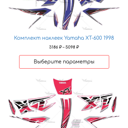
вариаций.
Опции
можно
выбрать
на
Комплект наклеек Yamaha XT-600 1998
странице
Диапазон
3186
₽
–
5098
₽
товара.
цен:
3186 ₽
Выберите параметры
–
5098 ₽
Этот
товар
имеет
несколько
вариаций.
Опции
можно