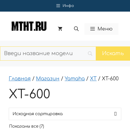
Перейти
Инфо
к
содержимому
Меню
Главная
/
Магазин
/
Yamaha
/
XT
/ XT-600
XT-600
Показаны все (7)