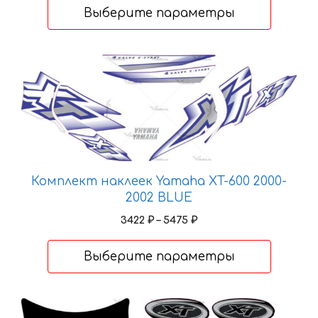
2655 ₽
Выберите параметры
товара.
–
4248 ₽
Этот
товар
имеет
несколько
вариаций.
Опции
можно
Комплект наклеек Yamaha XT-600 2000-
выбрать
2002 BLUE
на
Диапазон
3422
₽
–
5475
₽
странице
цен:
товара.
3422 ₽
Выберите параметры
–
5475 ₽
Этот