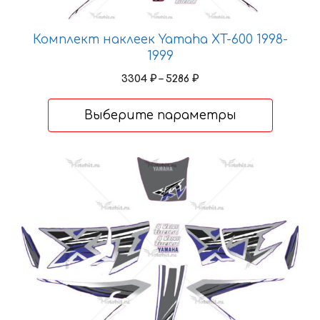
выбрать
на
Комплект наклеек Yamaha XT-600 1998-
странице
1999
товара.
Диапазон
3304
₽
–
5286
₽
цен:
3304 ₽
Выберите параметры
–
5286 ₽
Этот
товар
имеет
несколько
вариаций.
Опции
можно
выбрать
на