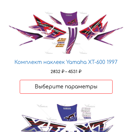
Этот
товар
имеет
несколько
вариаций.
Опции
можно
Комплект наклеек Yamaha XT-600 1997
выбрать
Диапазон
2832
₽
–
4531
₽
на
цен:
странице
2832 ₽
Выберите параметры
товара.
–
4531 ₽
Этот
товар
имеет
несколько