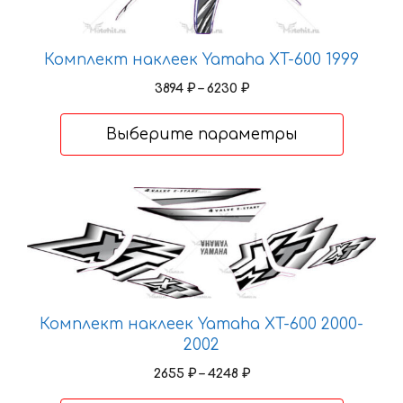
странице
товара.
Комплект наклеек Yamaha XT-600 1999
Диапазон
3894
₽
–
6230
₽
цен:
3894 ₽
Выберите параметры
–
6230 ₽
Этот
товар
имеет
несколько
вариаций.
Опции
Комплект наклеек Yamaha XT-600 2000-
можно
2002
выбрать
Диапазон
2655
₽
–
4248
₽
на
цен:
странице