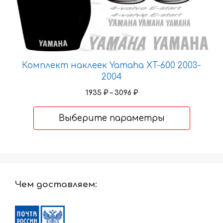
товар
имеет
несколько
вариаций.
Опции
Комплект наклеек Yamaha XT-600 2003-
можно
2004
выбрать
на
Диапазон
1935
₽
–
3096
₽
цен:
странице
1935 ₽
товара.
Выберите параметры
–
3096 ₽
Чем доставляем: