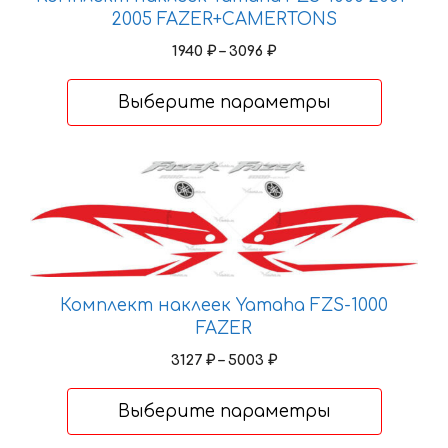
2005 FAZER+CAMERTONS
Диапазон
1940
₽
–
3096
₽
цен:
1940 ₽
Выберите параметры
–
3096 ₽
Этот
товар
имеет
несколько
вариаций.
Опции
Комплект наклеек Yamaha FZS-1000
можно
FAZER
выбрать
Диапазон
3127
₽
–
5003
₽
на
цен:
странице
3127 ₽
Выберите параметры
товара.
–
5003 ₽