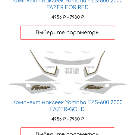
Комплект наклеек Yamaha FZS-600 2000
FAZER FOR RED
Диапазон
4956
₽
–
7930
₽
цен:
4956 ₽
Выберите параметры
–
7930 ₽
Этот
товар
имеет
несколько
вариаций.
Опции
можно
Комплект наклеек Yamaha FZS-600 2000
выбрать
FAZER-GOLD
на
Диапазон
4956
₽
–
7930
₽
странице
цен:
товара.
4956 ₽
Выберите параметры