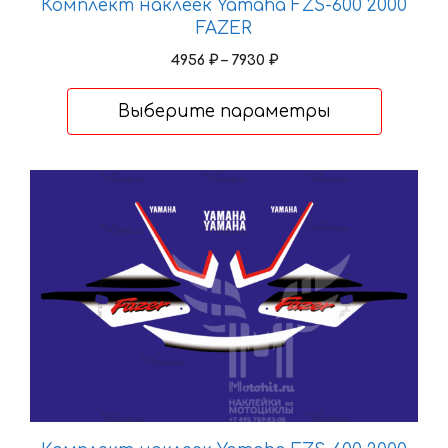
Комплект наклеек Yamaha FZS-600 2000
выбрать
FAZER
на
Диапазон
4956
₽
–
7930
₽
странице
цен:
товара.
4956 ₽
Выберите параметры
–
7930 ₽
Этот
товар
имеет
несколько
вариаций.
Опции
можно
выбрать
на
странице
товара.