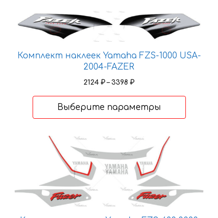
Этот
товар
имеет
несколько
Комплект наклеек Yamaha FZS-1000 USA-
вариаций.
2004-FAZER
Опции
Диапазон
2124
₽
–
3398
₽
можно
цен:
выбрать
2124 ₽
Выберите параметры
–
на
3398 ₽
странице
товара.
Этот
товар
имеет
несколько
вариаций.
Опции
можно