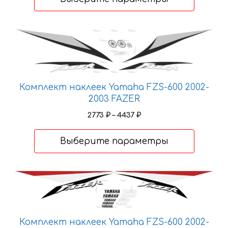
–
7930 ₽
Этот
товар
имеет
несколько
вариаций.
Комплект наклеек Yamaha FZS-600 2002-
Опции
2003 FAZER
можно
Диапазон
2773
₽
–
4437
₽
выбрать
цен:
2773 ₽
на
Выберите параметры
–
странице
4437 ₽
товара.
Этот
товар
имеет
несколько
Комплект наклеек Yamaha FZS-600 2002-
вариаций.