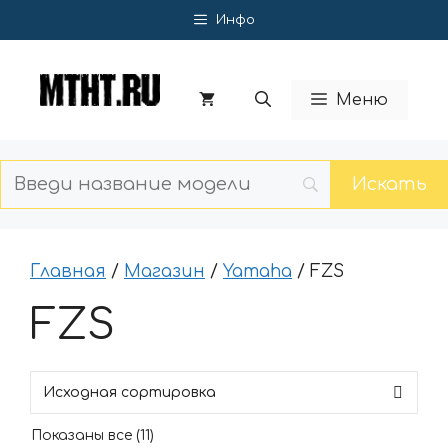
Перейти
Инфо
к
содержимому
Меню
Главная
/
Магазин
/
Yamaha
/ FZS
FZS
Показаны все (11)