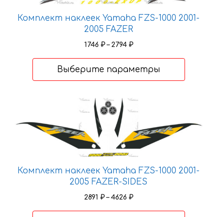
странице
Комплект наклеек Yamaha FZS-1000 2001-
товара.
2005 FAZER
Диапазон
1746
₽
–
2794
₽
цен:
1746 ₽
Выберите параметры
–
2794 ₽
Этот
товар
имеет
несколько
вариаций.
Опции
Комплект наклеек Yamaha FZS-1000 2001-
можно
2005 FAZER-SIDES
выбрать
Диапазон
2891
₽
–
4626
₽
на
цен:
странице
2891 ₽