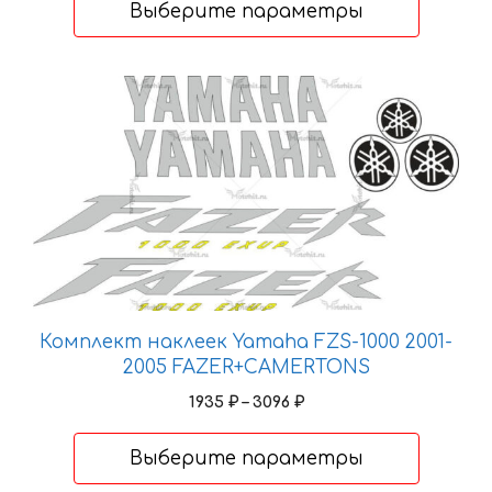
Выберите параметры
товара.
–
4626 ₽
Этот
товар
имеет
несколько
вариаций.
Опции
можно
выбрать
на
странице
Комплект наклеек Yamaha FZS-1000 2001-
товара.
2005 FAZER+CAMERTONS
Диапазон
1935
₽
–
3096
₽
цен:
1935 ₽
Выберите параметры
–