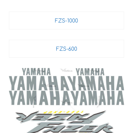
FZS-1000
FZS-600
Этот
товар
имеет
несколько
вариаций.
Опции
можно
выбрать
на