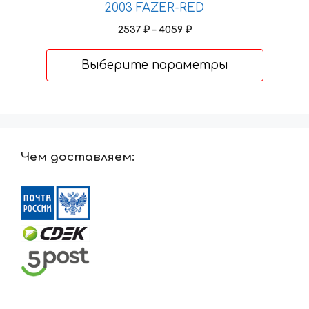
2003 FAZER-RED
Опции
Диапазон
2537
₽
–
4059
₽
можно
цен:
выбрать
2537 ₽
Выберите параметры
на
–
странице
4059 ₽
товара.
Чем доставляем: