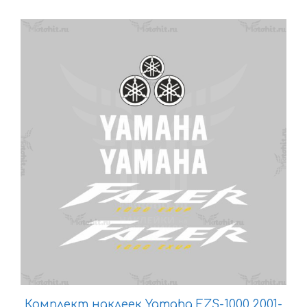
3096 ₽
Этот
товар
имеет
несколько
вариаций.
Опции
можно
выбрать
на
странице
товара.
Комплект наклеек Yamaha FZS-1000 2001-