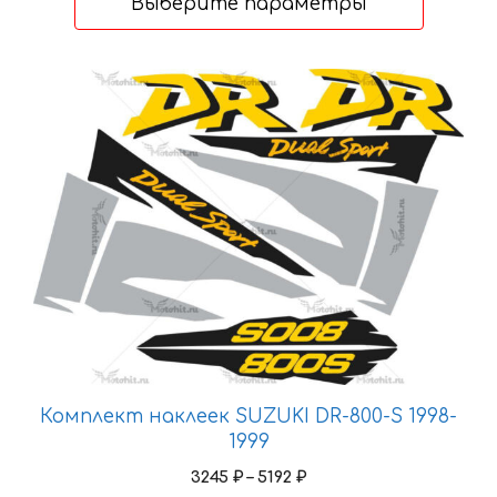
Выберите параметры
–
5664 ₽
Этот
товар
имеет
несколько
вариаций.
Опции
можно
выбрать
на
странице
товара.
Комплект наклеек SUZUKI DR-800-S 1998-
1999
Диапазон
3245
₽
–
5192
₽