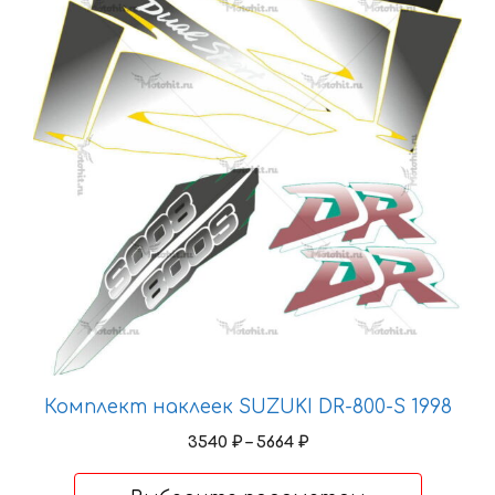
имеет
несколько
вариаций.
Опции
можно
выбрать
на
странице
товара.
Комплект наклеек SUZUKI DR-800-S 1998
Диапазон
3540
₽
–
5664
₽
цен:
3540 ₽