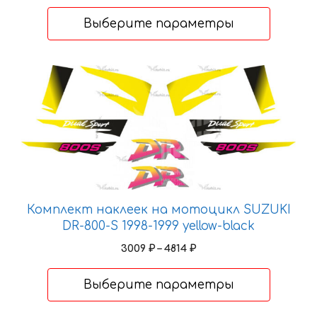
цен:
3245 ₽
Выберите параметры
–
5192 ₽
Этот
товар
имеет
несколько
вариаций.
Опции
можно
выбрать
Комплект наклеек на мотоцикл SUZUKI
на
DR-800-S 1998-1999 yellow-black
странице
Диапазон
3009
₽
–
4814
₽
товара.
цен:
3009 ₽
Выберите параметры
–
4814 ₽