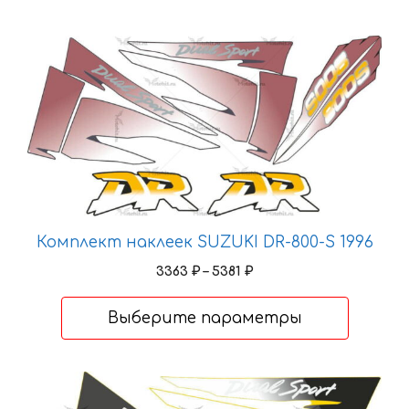
Этот
товар
имеет
несколько
вариаций.
Опции
можно
выбрать
на
Комплект наклеек SUZUKI DR-800-S 1996
странице
Диапазон
3363
₽
–
5381
₽
товара.
цен:
3363 ₽
Выберите параметры
–
5381 ₽
Этот
товар