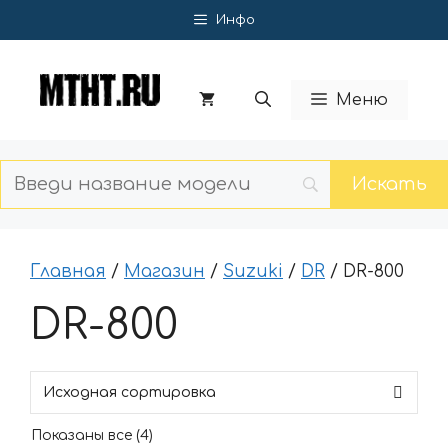
Перейти
Инфо
к
содержимому
Меню
Главная
/
Магазин
/
Suzuki
/
DR
/ DR-800
DR-800
Показаны все (4)