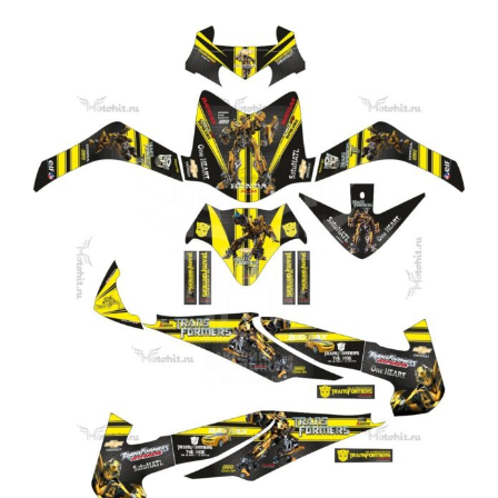
Этот
товар
имеет
несколько
вариаций.
Опции
можно
выбрать
на
странице
товара.