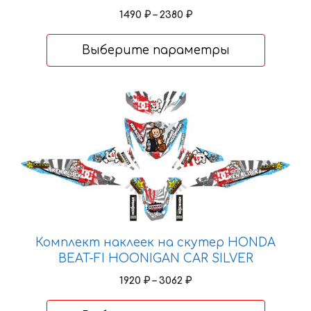
на
Диапазон
1490
₽
–
2380
₽
странице
цен:
1490 ₽
товара.
Выберите параметры
–
2380 ₽
Этот
товар
имеет
несколько
вариаций.
Опции
можно
выбрать
на
Комплект наклеек на скутер HONDA
странице
BEAT-FI HOONIGAN CAR SILVER
товара.
Диапазон
1920
₽
–
3062
₽
цен:
1920 ₽