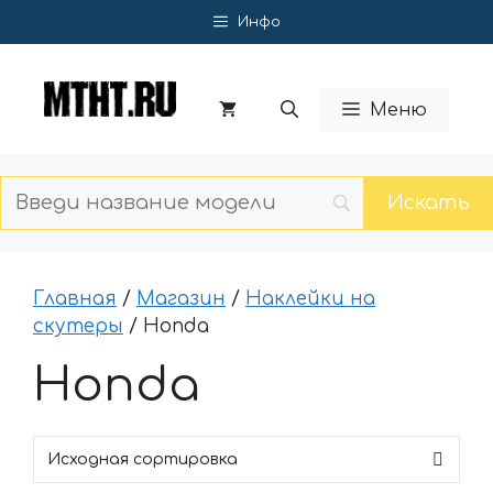
Перейти
Инфо
к
содержимому
Меню
Главная
/
Магазин
/
Наклейки на
скутеры
/ Honda
Honda