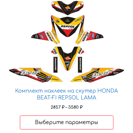
Этот
товар
имеет
несколько
вариаций.
Опции
можно
выбрать
на
странице
товара.
Комплект наклеек на скутер HONDA
BEAT-FI REPSOL LAMA
Диапазон
2857
₽
–
3580
₽
цен:
2857 ₽
Выберите параметры
–
3580 ₽