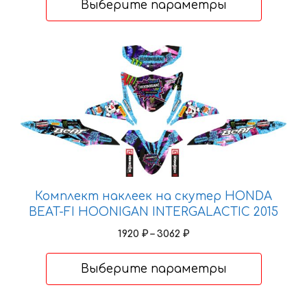
Выберите параметры
–
3062 ₽
Этот
товар
имеет
несколько
вариаций.
Опции
можно
выбрать
на
Комплект наклеек на скутер HONDA
странице
BEAT-FI HOONIGAN INTERGALACTIC 2015
товара.
Диапазон
1920
₽
–
3062
₽
цен:
1920 ₽
Выберите параметры
–
3062 ₽