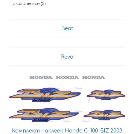
Показаны все (5)
Beat
Revo
Этот
товар
имеет
несколько
вариаций.
Опции
можно
Комплект наклеек Honda C-100-BIZ 2003
выбрать