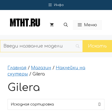
Перейти
Инфо
к
содержимому
Меню
Главная
/
Магазин
/
Наклейки на
скутеры
/ Gilera
Gilera