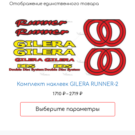
Отображение единственного товара
Этот
товар
имеет
несколько
вариаций.
Опции
можно
выбрать
на
Комплект наклеек GILERA RUNNER-2
странице
Диапазон
1710
₽
–
2719
₽
товара.
цен:
1710 ₽
Выберите параметры
–
2719 ₽