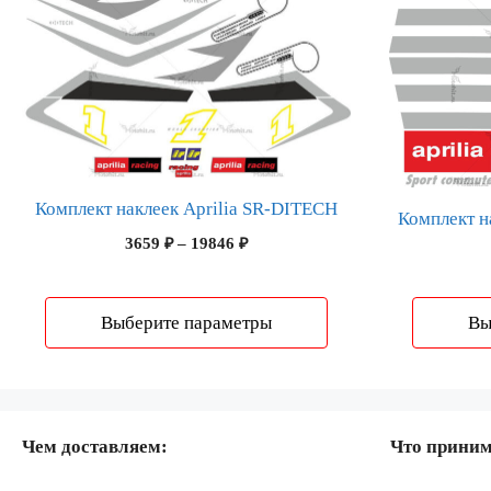
товар
товар
имеет
имеет
несколько
несколько
вариаций.
вариаций.
Опции
Опции
можно
можно
выбрать
выбрать
Комплект наклеек Aprilia SR-DITECH
на
на
Комплект н
странице
странице
Диапазон
3659
₽
–
19846
₽
цен:
товара.
товара.
3659 ₽
–
Выберите параметры
Вы
19846 ₽
Чем доставляем:
Что прини