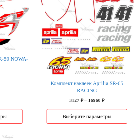
имеет
несколько
вариаций.
Опции
можно
выбрать
на
странице
 SR-50 NOWA-
товара.
Диапазон
цен:
Комплект наклеек Aprilia SR-65
4215 ₽
RACING
–
Диапазон
3127
₽
–
16960
₽
22861 ₽
цен:
3127 ₽
тры
Выберите параметры
–
16960 ₽