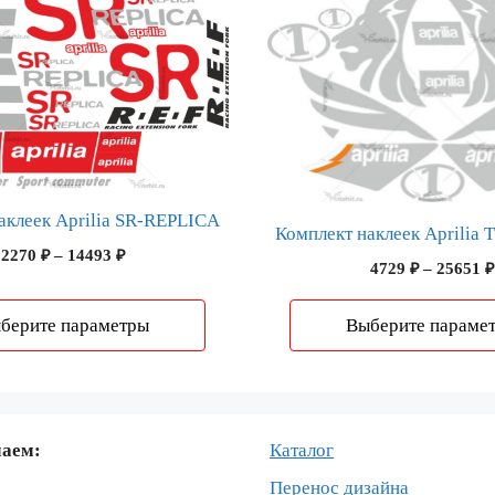
товар
имеет
несколько
вариаций.
Опции
можно
выбрать
на
аклеек Aprilia SR-REPLICA
Комплект наклеек Aprilia
странице
Диапазон
2270
₽
–
14493
₽
товара.
4729
₽
–
25651
₽
цен:
2270 ₽
–
берите параметры
Выберите параме
14493 ₽
маем:
Каталог
Перенос дизайна