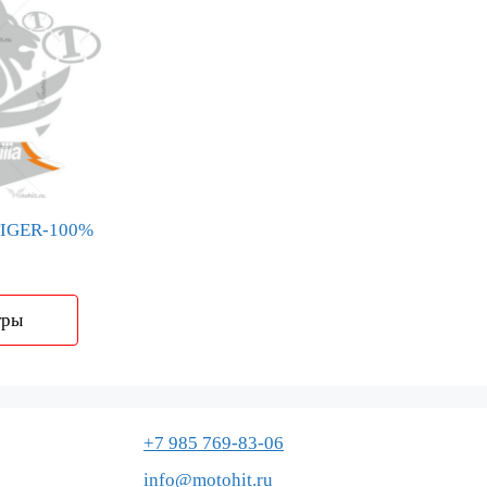
 TIGER-100%
Диапазон
цен:
4729 ₽
тры
–
25651 ₽
+7 985 769-83-06
info@motohit.ru