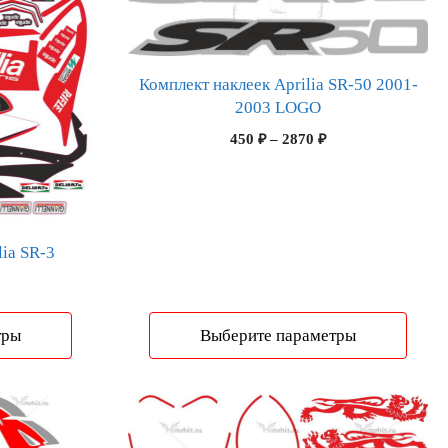
товар
имеет
несколько
вариаций.
Комплект наклеек Aprilia SR-50 2001-
Опции
2003 LOGO
можно
Диапазон
450
₽
–
2870
₽
выбрать
цен:
на
450 ₽
странице
–
2870 ₽
товара.
lia SR-3
Диапазон
цен:
3505 ₽
тры
Выберите параметры
–
5251 ₽
Этот
товар