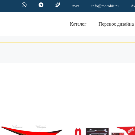
max
info@motohit.ru
А
Каталог
Перенос дизайна
Этот