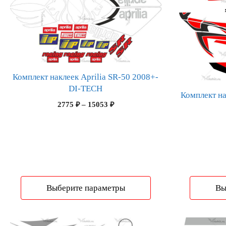
имеет
имеет
несколько
несколько
вариаций.
вариаций.
Опции
Опции
можно
можно
выбрать
выбрать
Комплект наклеек Aprilia SR-50 2008+-
на
на
DI-TECH
странице
странице
Комплект на
Диапазон
товара.
товара.
2775
₽
–
15053
₽
цен:
2775 ₽
–
15053 ₽
Выберите параметры
Вы
Этот
Этот