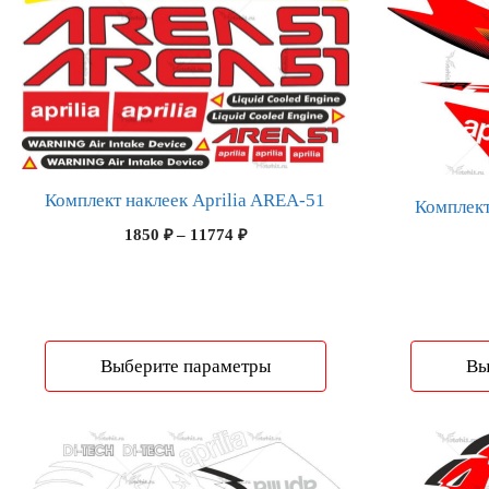
товар
товар
имеет
имеет
несколько
несколько
вариаций.
вариаций.
Опции
Опции
можно
можно
выбрать
выбрать
на
на
Комплект наклеек Aprilia AREA-51
Комплект
странице
странице
Диапазон
1850
₽
–
11774
₽
товара.
товара.
цен:
1850 ₽
–
11774 ₽
Выберите параметры
Вы
Этот
Этот
товар
товар