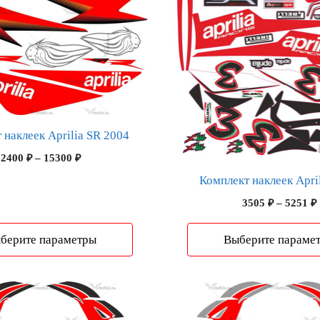
товар
имеет
несколько
вариаций.
Опции
можно
выбрать
на
 наклеек Aprilia SR 2004
странице
Диапазон
2400
₽
–
15300
₽
товара.
цен:
Комплект наклеек Apri
2400 ₽
–
3505
₽
–
5251
₽
15300 ₽
берите параметры
Выберите параме
Этот
товар