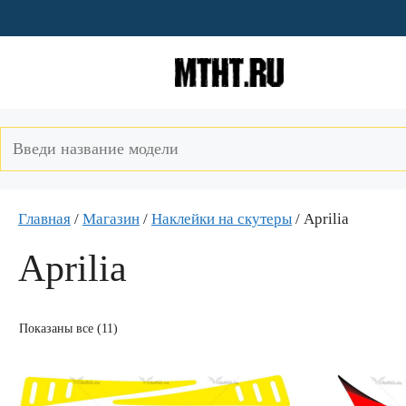
Перейти
к
содержимому
Главная
/
Магазин
/
Наклейки на скутеры
/ Aprilia
Aprilia
Показаны все (11)
Этот
Этот