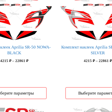
имеет
несколько
вариаций.
Опции
можно
выбрать
на
странице
клеек Aprilia SR-50 NOWA-
Комплект наклеек Aprilia
товара.
BLACK
SILVER
Диапазон
4215
₽
–
22861
₽
4215
₽
–
22861
₽
цен:
4215 ₽
–
22861 ₽
берите параметры
Выберите параме
Этот