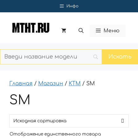
Перейти
Инфо
к
содержимому
Меню
Главная
/
Магазин
/
KTM
/ SM
SM
Отображение единственного товара