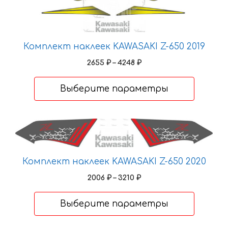
имеет
несколько
вариаций.
Опции
Комплект наклеек KAWASAKI Z-650 2019
можно
Диапазон
2655
₽
–
4248
₽
выбрать
цен:
на
2655 ₽
Выберите параметры
странице
–
товара.
4248 ₽
Этот
товар
имеет
Комплект наклеек KAWASAKI Z-650 2020
несколько
вариаций.
Диапазон
2006
₽
–
3210
₽
Опции
цен:
2006 ₽
можно
Выберите параметры
–
выбрать
3210 ₽
на