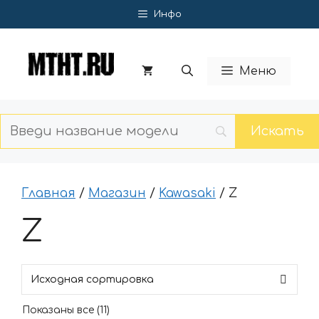
Перейти
Инфо
к
содержимому
Меню
Главная
/
Магазин
/
Kawasaki
/ Z
Z
Показаны все (11)