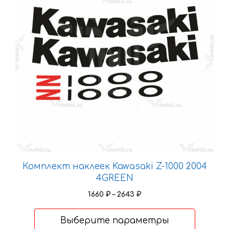
вариаций.
Опции
можно
выбрать
на
странице
товара.
Комплект наклеек Kawasaki Z-1000 2004
4GREEN
Диапазон
1660
₽
–
2643
₽
цен:
1660 ₽
Выберите параметры
–