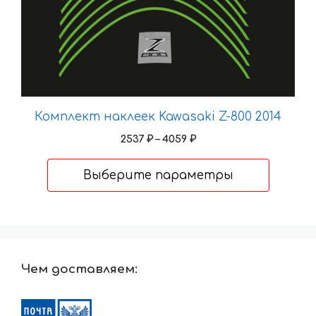
Комплект наклеек Kawasaki Z-800 2014
Диапазон
2537
₽
–
4059
₽
цен:
2537 ₽
Выберите параметры
–
4059 ₽
Чем доставляем: