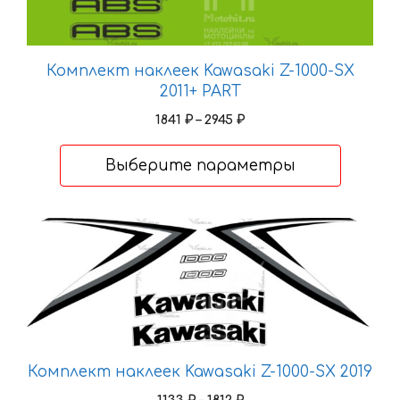
выбрать
на
странице
Комплект наклеек Kawasaki Z-1000-SX
товара.
2011+ PART
Диапазон
1841
₽
–
2945
₽
цен:
1841 ₽
Выберите параметры
–
2945 ₽
Этот
товар
имеет
несколько
вариаций.
Опции
можно
Комплект наклеек Kawasaki Z-1000-SX 2019
выбрать
Диапазон