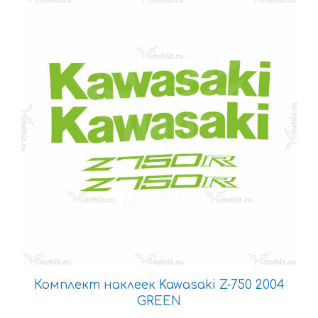
товар
имеет
несколько
вариаций.
Опции
можно
выбрать
на
странице
товара.
Комплект наклеек Kawasaki Z-750 2004
GREEN