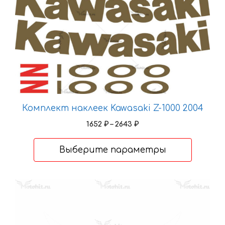
товар
имеет
несколько
вариаций.
Опции
можно
выбрать
на
странице
Комплект наклеек Kawasaki Z-1000 2004
товара.
Диапазон
1652
₽
–
2643
₽
цен:
1652 ₽
Выберите параметры
–
2643 ₽
Этот
товар
имеет
несколько