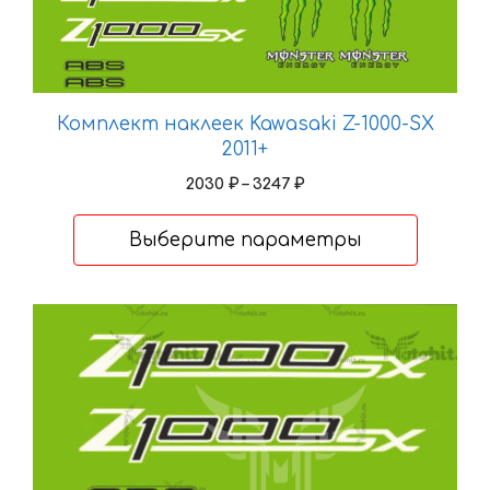
Комплект наклеек Kawasaki Z-1000-SX
2011+
Диапазон
2030
₽
–
3247
₽
цен:
2030 ₽
Выберите параметры
–
3247 ₽
Этот
товар
имеет
несколько
вариаций.
Опции
можно