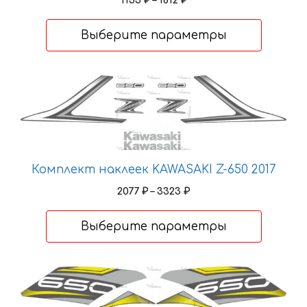
1133
₽
–
1812
₽
на
цен:
странице
1133 ₽
Выберите параметры
товара.
–
1812 ₽
Этот
товар
имеет
несколько
вариаций.
Опции
Комплект наклеек KAWASAKI Z-650 2017
можно
Диапазон
2077
₽
–
3323
₽
выбрать
цен:
2077 ₽
на
Выберите параметры
–
странице
3323 ₽
товара.
Этот
товар