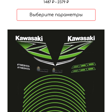
Диапазон
1487
₽
–
2379
₽
цен:
1487 ₽
Выберите параметры
–
2379 ₽
Этот
товар
имеет
несколько
вариаций.
Опции
можно
выбрать
на
странице
товара.