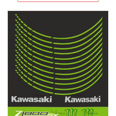
2643 ₽
Этот
товар
имеет
несколько
вариаций.
Опции
можно
выбрать
на
странице
товара.