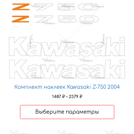
странице
Этот
товара.
товар
имеет
несколько
вариаций.
Опции
можно
выбрать
на
странице
товара.
Комплект наклеек Kawasaki Z-750 2004
Диапазон
1487
₽
–
2379
₽
цен:
1487 ₽
Выберите параметры
–
2379 ₽
Этот