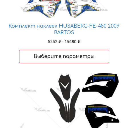
Комплект наклеек HUSABERG-FE-450 2009
BARTOS
Диапазон
5252
₽
–
15480
₽
цен:
5252 ₽
Выберите параметры
–
15480 ₽
Этот
товар
имеет
несколько
вариаций.
Опции
можно
выбрать