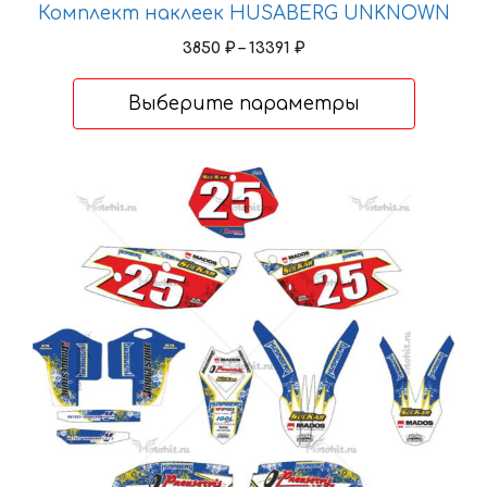
Комплект наклеек HUSABERG UNKNOWN
Диапазон
3850
₽
–
13391
₽
цен:
3850 ₽
Выберите параметры
–
13391 ₽
Этот
товар
имеет
несколько
вариаций.
Опции
можно
выбрать
на
странице
товара.