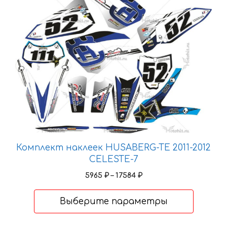
имеет
несколько
вариаций.
Опции
можно
выбрать
на
странице
товара.
Комплект наклеек HUSABERG-TE 2011-2012
CELESTE-7
Диапазон
5965
₽
–
17584
₽
цен:
5965 ₽
Выберите параметры
–
17584 ₽