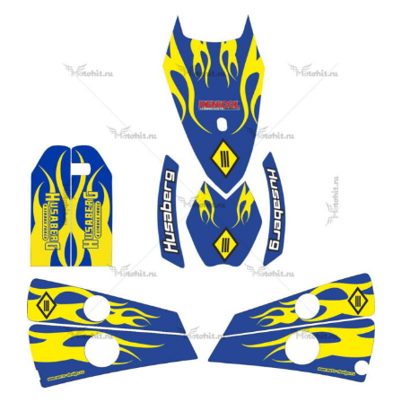
Этот
товар
имеет
несколько
вариаций.
Опции
можно
выбрать
на
странице
товара.