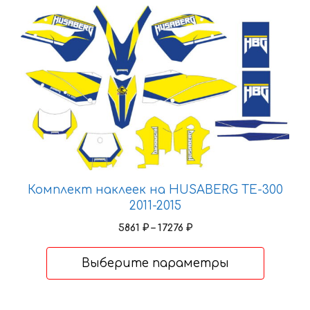
Этот
товар
имеет
несколько
вариаций.
Опции
можно
выбрать
на
странице
товара.
Комплект наклеек на HUSABERG TE-300
2011-2015
Диапазон
5861
₽
–
17276
₽
цен:
5861 ₽
Выберите параметры
–
17276 ₽