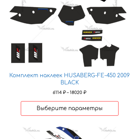
на
странице
товара.
Комплект наклеек HUSABERG-FE-450 2009
BLACK
Диапазон
6114
₽
–
18020
₽
цен:
6114 ₽
Выберите параметры
–
18020 ₽
Этот
товар