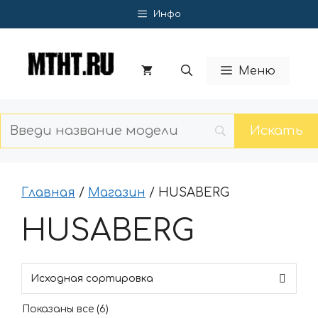
Перейти
Инфо
к
содержимому
Меню
Главная
/
Магазин
/ HUSABERG
HUSABERG
Показаны все (6)