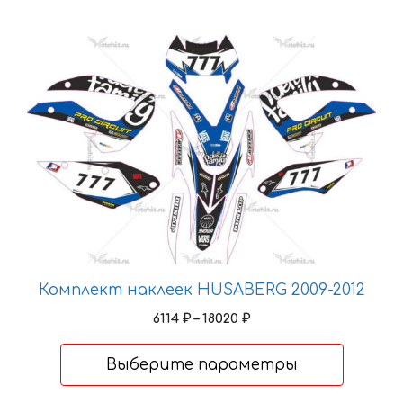
Этот
товар
имеет
несколько
вариаций.
Опции
можно
выбрать
на
странице
товара.
Комплект наклеек HUSABERG 2009-2012
Диапазон
6114
₽
–
18020
₽
цен:
6114 ₽
Выберите параметры
–
18020 ₽