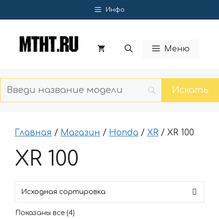
Перейти
Инфо
к
содержимому
Меню
Главная
/
Магазин
/
Honda
/
XR
/ XR 100
XR 100
Показаны все (4)