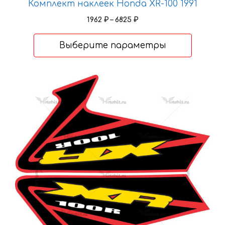
Комплект наклеек Honda XR-100 1991
Диапазон
1962
₽
–
6825
₽
цен:
1962 ₽
Выберите параметры
–
6825 ₽
Этот
товар
имеет
несколько
вариаций.
Опции
можно
выбрать
на
странице
товара.