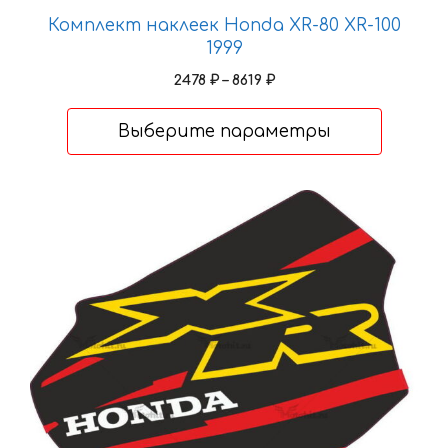
выбрать
Комплект наклеек Honda XR-80 XR-100
на
1999
странице
товара.
Диапазон
2478
₽
–
8619
₽
цен:
2478 ₽
Выберите параметры
–
8619 ₽
Этот
товар
имеет
несколько
вариаций.
Опции
можно
выбрать
на
странице