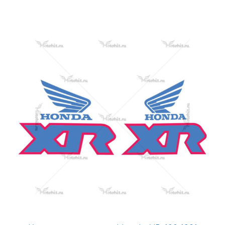
Этот
товар
имеет
несколько
вариаций.
Опции
можно
выбрать
на
странице
товара.