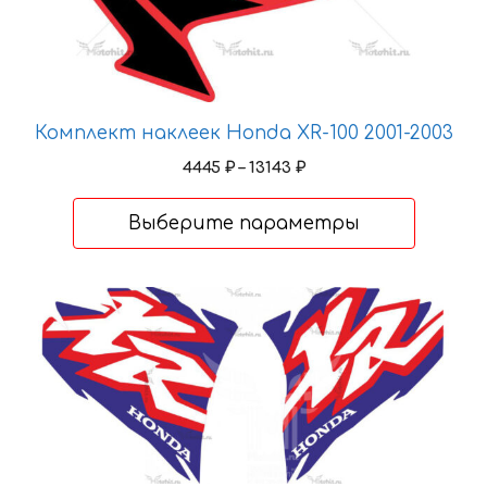
Комплект наклеек Honda XR-100 2001-2003
Диапазон
4445
₽
–
13143
₽
цен:
4445 ₽
Выберите параметры
–
13143 ₽
Этот
товар
имеет
несколько
вариаций.
Опции
можно