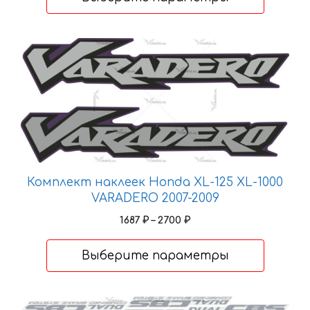
–
странице
2379 ₽
товара.
Этот
товар
имеет
несколько
вариаций.
Опции
можно
выбрать
Комплект наклеек Honda XL-125 XL-1000
на
VARADERO 2007-2009
странице
товара.
Диапазон
1687
₽
–
2700
₽
цен:
1687 ₽
Выберите параметры
–
2700 ₽
Этот