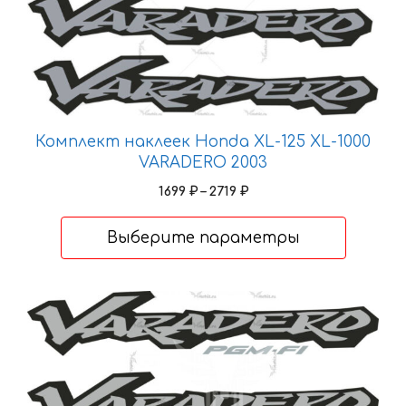
товар
имеет
несколько
вариаций.
Опции
можно
Комплект наклеек Honda XL-125 XL-1000
выбрать
VARADERO 2003
на
Диапазон
1699
₽
–
2719
₽
странице
цен:
товара.
1699 ₽
Выберите параметры
–
2719 ₽
Этот
товар
имеет
несколько
вариаций.