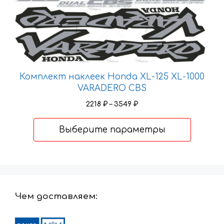
товар
имеет
несколько
вариаций.
Опции
можно
Комплект наклеек Honda XL-125 XL-1000
выбрать
VARADERO CBS
на
Диапазон
2218
₽
–
3549
₽
странице
цен:
товара.
2218 ₽
Выберите параметры
–
3549 ₽
Чем доставляем: