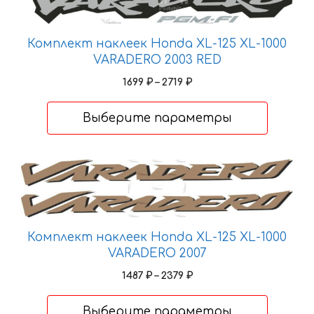
Опции
можно
выбрать
Комплект наклеек Honda XL-125 XL-1000
на
VARADERO 2003 RED
странице
Диапазон
1699
₽
–
2719
₽
товара.
цен:
1699 ₽
Выберите параметры
–
2719 ₽
Этот
товар
имеет
несколько
Комплект наклеек Honda XL-125 XL-1000
вариаций.
VARADERO 2007
Опции
можно
Диапазон
1487
₽
–
2379
₽
выбрать
цен:
1487 ₽
на
Выберите параметры