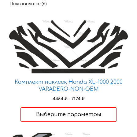
Показаны все (6)
Этот
товар
имеет
несколько
вариаций.
Опции
можно
выбрать
Комплект наклеек Honda XL-1000 2000
на
VARADERO-NON-OEM
странице
Диапазон
4484
₽
–
7174
₽
товара.
цен:
4484 ₽
Выберите параметры
–
7174 ₽
Этот