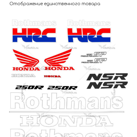
Отображение единственного товара
Этот
товар
имеет
несколько
вариаций.
Опции
можно
выбрать
на
странице
товара.