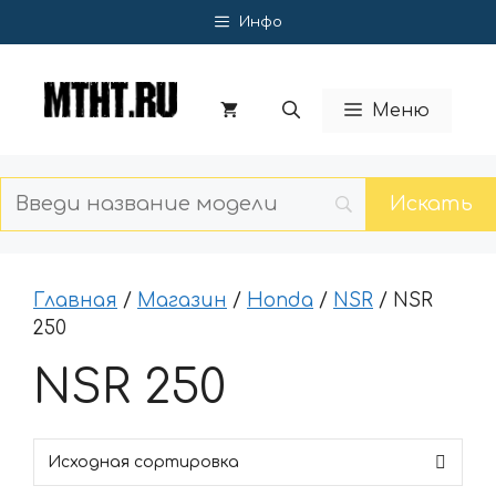
Перейти
Инфо
к
содержимому
Меню
Главная
/
Магазин
/
Honda
/
NSR
/ NSR
250
NSR 250