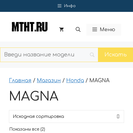
Перейти
Инфо
к
содержимому
Меню
Главная
/
Магазин
/
Honda
/ MAGNA
MAGNA
Показаны все (2)