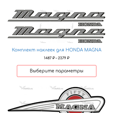
Этот
товар
имеет
несколько
вариаций.
Опции
Комплект наклеек для HONDA MAGNA
можно
выбрать
Диапазон
1487
₽
–
2379
₽
на
цен:
1487 ₽
странице
Выберите параметры
–
товара.
2379 ₽
Этот
товар
имеет
несколько