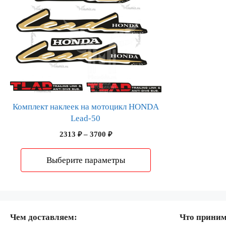
товар
имеет
несколько
вариаций.
Опции
можно
выбрать
на
странице
Комплект наклеек на мотоцикл HONDA
товара.
Lead-50
Диапазон
2313
₽
–
3700
₽
цен:
2313 ₽
Выберите параметры
–
3700 ₽
Чем доставляем:
Что прини