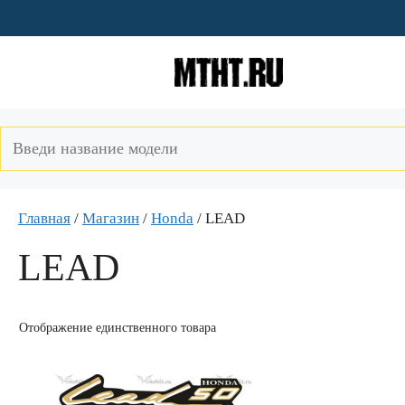
Перейти
к
содержимому
Главная
/
Магазин
/
Honda
/ LEAD
LEAD
Отображение единственного товара
Этот