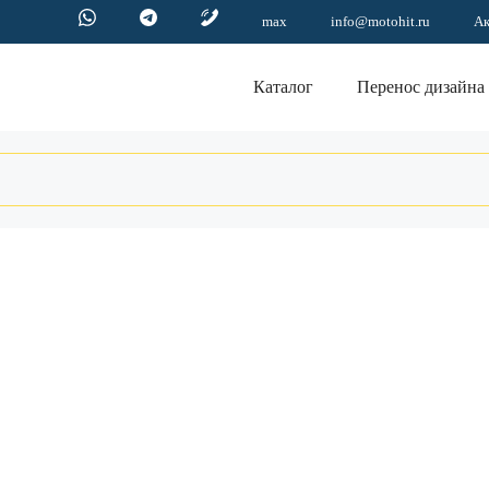
max
info@motohit.ru
А
Каталог
Перенос дизайна