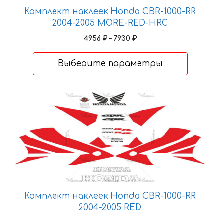
странице
Комплект наклеек Honda CBR-1000-RR
товара.
2004-2005 MORE-RED-HRC
Диапазон
4956
₽
–
7930
₽
цен:
4956 ₽
Выберите параметры
–
7930 ₽
Этот
товар
имеет
несколько
вариаций.
Опции
можно
выбрать
Комплект наклеек Honda CBR-1000-RR
на
2004-2005 RED
странице