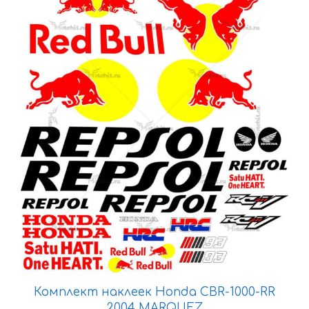
товар
имеет
несколько
вариаций.
Опции
можно
выбрать
на
странице
товара.
Комплект наклеек Honda CBR-1000-RR
2004 MARQUEZ