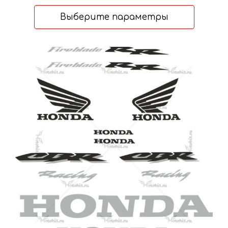
цен:
5192 ₽
Выберите параметры
–
8307 ₽
Этот
товар
имеет
несколько
вариаций.
Опции
можно
выбрать
на
странице
товара.