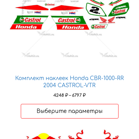
выбрать
на
странице
товара.
Комплект наклеек Honda CBR-1000-RR
2004 CASTROL-VTR
Диапазон
4248
₽
–
6797
₽
цен:
4248 ₽
Выберите параметры
–
6797 ₽
Этот