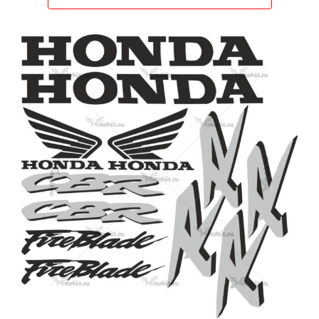
–
6986 ₽
Этот
товар
имеет
несколько
вариаций.
Опции
можно
выбрать
на
странице
товара.