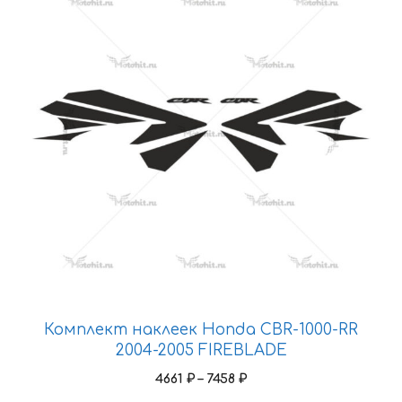
имеет
несколько
вариаций.
Опции
можно
выбрать
на
странице
товара.
Комплект наклеек Honda CBR-1000-RR
2004-2005 FIREBLADE
Диапазон
4661
₽
–
7458
₽
цен: