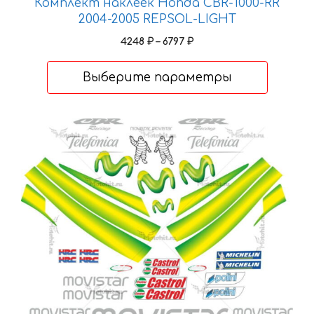
Комплект наклеек Honda CBR-1000-RR
2004-2005 REPSOL-LIGHT
Диапазон
4248
₽
–
6797
₽
цен:
4248 ₽
Выберите параметры
–
6797 ₽
Этот
товар
имеет
несколько
вариаций.
Опции
можно
выбрать
на
странице
товара.