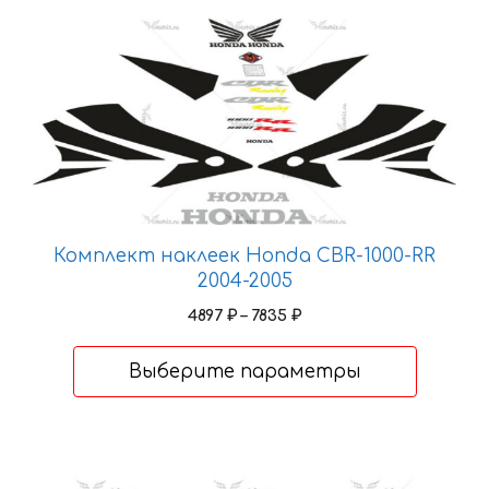
Этот
товар
имеет
несколько
вариаций.
Опции
можно
выбрать
на
Комплект наклеек Honda CBR-1000-RR
странице
2004-2005
товара.
Диапазон
4897
₽
–
7835
₽
цен:
4897 ₽
Выберите параметры
–
7835 ₽
Этот
товар