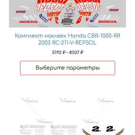
Опции
можно
выбрать
на
Комплект наклеек Honda CBR-1000-RR
странице
2003 RC-211-V-REPSOL
товара.
Диапазон
5192
₽
–
8307
₽
цен:
5192 ₽
Выберите параметры
–
8307 ₽
Этот
товар
имеет
несколько
вариаций.
Опции
можно