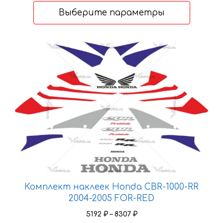
4661 ₽
Выберите параметры
–
7458 ₽
Этот
товар
имеет
несколько
вариаций.
Опции
можно
выбрать
на
странице
товара.
Комплект наклеек Honda CBR-1000-RR
2004-2005 FOR-RED
Диапазон
5192
₽
–
8307
₽