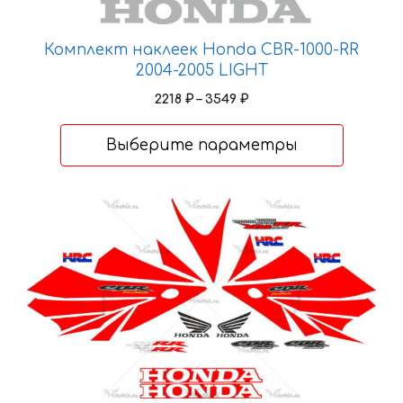
Комплект наклеек Honda CBR-1000-RR
2004-2005 LIGHT
Диапазон
2218
₽
–
3549
₽
цен:
2218 ₽
Выберите параметры
–
3549 ₽
Этот
товар
имеет
несколько
вариаций.
Опции
можно
выбрать
на