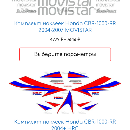
Комплект наклеек Honda CBR-1000-RR
2004-2007 MOVISTAR
Диапазон
4779
₽
–
7646
₽
цен:
4779 ₽
Выберите параметры
–
7646 ₽
Этот
товар
имеет
несколько
вариаций.
Опции
можно
Комплект наклеек Honda CBR-1000-RR
выбрать
2004+ HRC