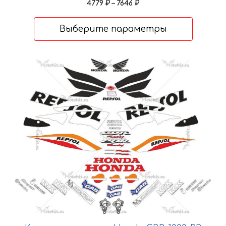
товара.
Диапазон
4779
₽
–
7646
₽
цен:
4779 ₽
Выберите параметры
–
7646 ₽
Этот
товар
имеет
несколько
вариаций.
Опции
можно
выбрать
на
странице
товара.