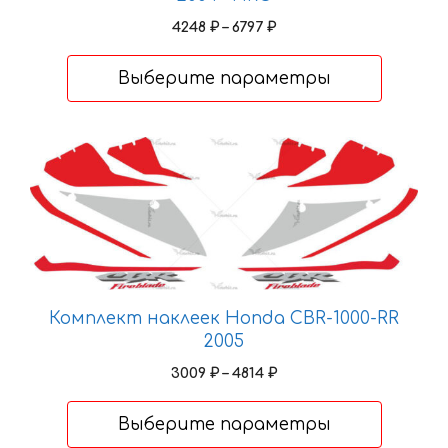
на
Диапазон
4248
₽
–
6797
₽
странице
цен:
товара.
4248 ₽
Выберите параметры
–
6797 ₽
Этот
товар
имеет
несколько
вариаций.
Опции
можно
Комплект наклеек Honda CBR-1000-RR
выбрать
2005
на
странице
Диапазон
3009
₽
–
4814
₽
цен:
товара.
3009 ₽
Выберите параметры
–