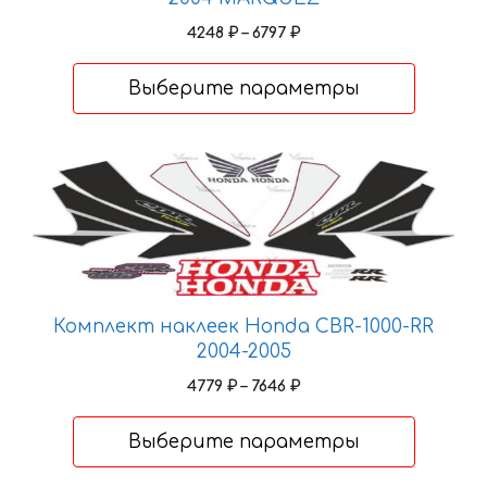
Диапазон
4248
₽
–
6797
₽
цен:
4248 ₽
Выберите параметры
–
6797 ₽
Этот
товар
имеет
несколько
вариаций.
Опции
Комплект наклеек Honda CBR-1000-RR
можно
2004-2005
выбрать
на
Диапазон
4779
₽
–
7646
₽
цен:
странице
4779 ₽
товара.
Выберите параметры
–
7646 ₽