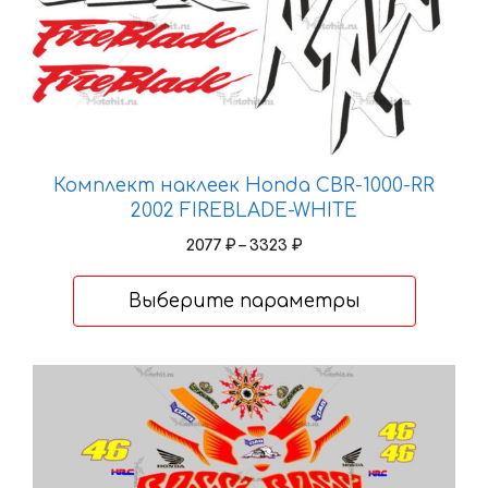
товара.
Комплект наклеек Honda CBR-1000-RR
2002 FIREBLADE-WHITE
Диапазон
2077
₽
–
3323
₽
цен:
2077 ₽
Выберите параметры
–
3323 ₽
Этот
товар
имеет
несколько
вариаций.