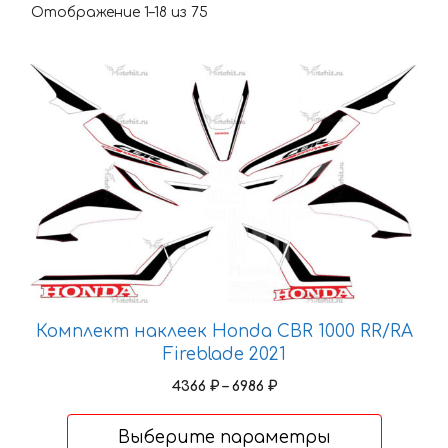
Отображение 1–18 из 75
Этот
товар
имеет
несколько
вариаций.
Опции
можно
выбрать
на
странице
товара.
Комплект наклеек Honda CBR 1000 RR/RA
Fireblade 2021
Диапазон
4366
₽
–
6986
₽
цен:
4366 ₽
Выберите параметры