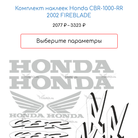
Комплект наклеек Honda CBR-1000-RR
2002 FIREBLADE
Диапазон
2077
₽
–
3323
₽
цен:
2077 ₽
Выберите параметры
–
3323 ₽
Этот
товар
имеет
несколько
вариаций.
Опции
можно
выбрать
на
странице