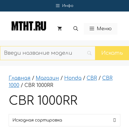
Перейти
Инфо
к
содержимому
Меню
Главная
/
Магазин
/
Honda
/
CBR
/
CBR
1000
/ CBR 1000RR
CBR 1000RR