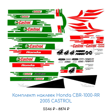
4814 ₽
Этот
товар
имеет
несколько
вариаций.
Опции
можно
выбрать
на
странице
товара.
Комплект наклеек Honda CBR-1000-RR
2005 CASTROL
Диапазон
5546
₽
–
8874
₽