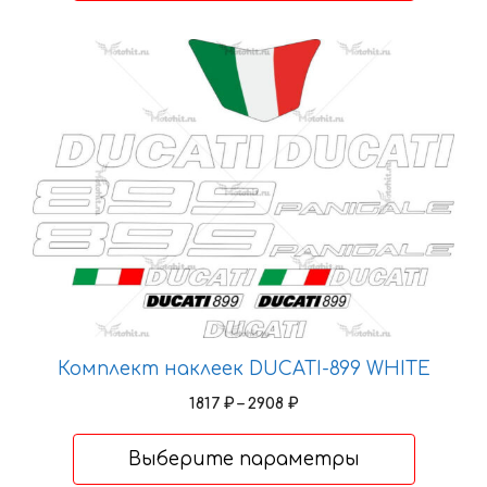
2908 ₽
Этот
товар
имеет
несколько
вариаций.
Опции
можно
выбрать
на
странице
товара.
Комплект наклеек DUCATI-899 WHITE
Диапазон
1817
₽
–
2908
₽
цен:
1817 ₽
Выберите параметры
–