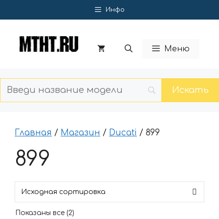
Перейти
Инфо
к
содержимому
Меню
Главная
/
Магазин
/
Ducati
/ 899
899
Показаны все (2)