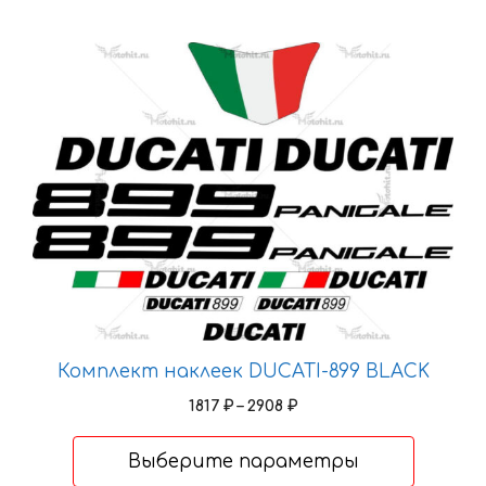
Этот
товар
имеет
несколько
вариаций.
Опции
можно
выбрать
на
странице
товара.
Комплект наклеек DUCATI-899 BLACK
Диапазон
1817
₽
–
2908
₽
цен:
1817 ₽
Выберите параметры
–