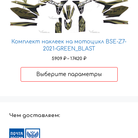
вариаций.
Опции
можно
выбрать
на
Комплект наклеек на мотоцикл BSE-Z7-
странице
2021-GREEN_BLAST
товара.
Диапазон
5909
₽
–
17420
₽
цен:
5909 ₽
Выберите параметры
–
17420 ₽
Чем доставляем: