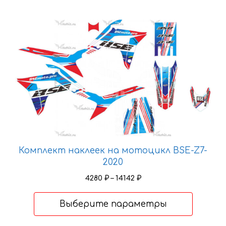
Этот
товар
имеет
несколько
вариаций.
Опции
можно
выбрать
на
странице
Комплект наклеек на мотоцикл BSE-Z7-
товара.
2020
Диапазон
4280
₽
–
14142
₽
цен:
4280 ₽
Выберите параметры
–
14142 ₽