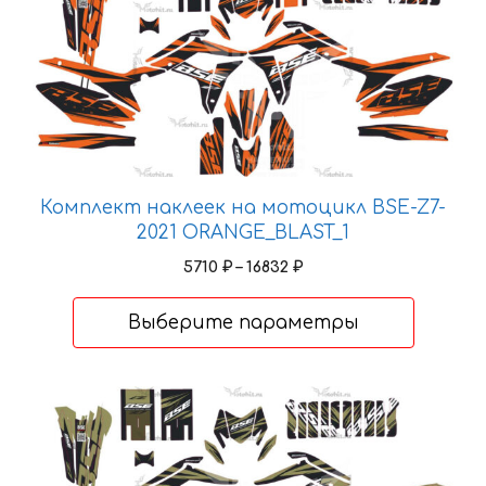
имеет
несколько
вариаций.
Опции
можно
выбрать
на
Комплект наклеек на мотоцикл BSE-Z7-
странице
2021 ORANGE_BLAST_1
товара.
Диапазон
5710
₽
–
16832
₽
цен:
5710 ₽
Выберите параметры
–
16832 ₽
Этот
товар
имеет
несколько