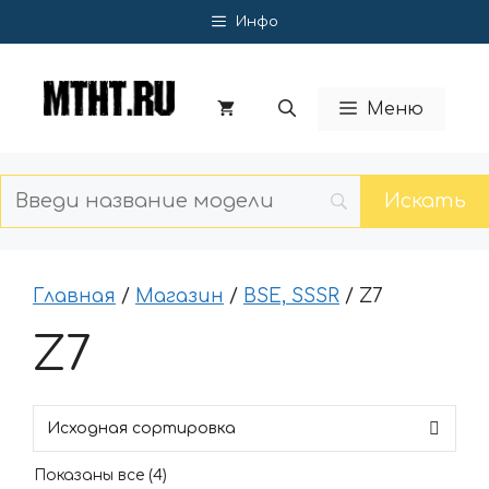
Перейти
Инфо
к
содержимому
Меню
Главная
/
Магазин
/
BSE, SSSR
/ Z7
Z7
Показаны все (4)