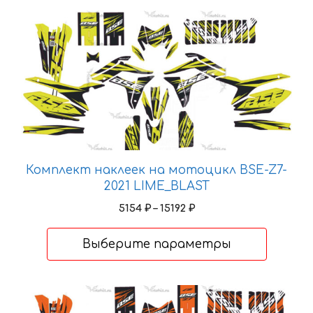
Этот
товар
имеет
несколько
вариаций.
Опции
можно
выбрать
на
Комплект наклеек на мотоцикл BSE-Z7-
странице
2021 LIME_BLAST
товара.
Диапазон
5154
₽
–
15192
₽
цен:
5154 ₽
Выберите параметры
–
15192 ₽
Этот
товар