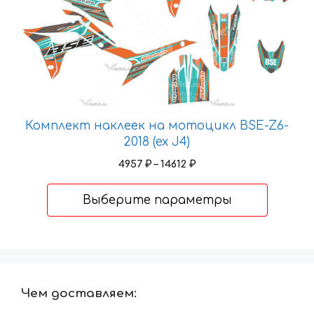
несколько
вариаций.
Опции
можно
выбрать
на
странице
Комплект наклеек на мотоцикл BSE-Z6-
товара.
2018 (ex J4)
Диапазон
4957
₽
–
14612
₽
цен:
4957 ₽
Выберите параметры
–
14612 ₽
Чем доставляем: