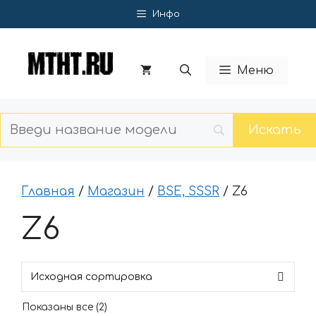
Перейти
Инфо
к
содержимому
Меню
Главная
/
Магазин
/
BSE, SSSR
/ Z6
Z6
Показаны все (2)