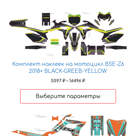
Этот
товар
имеет
несколько
вариаций.
Опции
можно
Комплект наклеек на мотоцикл BSE-Z6
выбрать
2018+ BLACK-GREEB-YELLOW
на
Диапазон
5597
₽
–
16496
₽
странице
цен:
товара.
5597 ₽
Выберите параметры
–
16496 ₽
Этот
товар
имеет