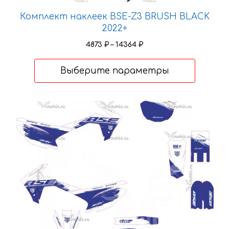
можно
выбрать
Комплект наклеек BSE-Z3 BRUSH BLACK
на
2022+
странице
Диапазон
4873
₽
–
14364
₽
товара.
цен:
4873 ₽
Выберите параметры
–
14364 ₽
Этот
товар
имеет
несколько
вариаций.
Опции
можно
выбрать
на
странице