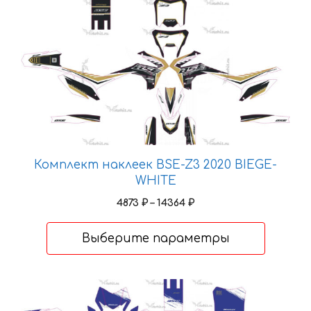
Этот
товар
имеет
несколько
вариаций.
Опции
можно
выбрать
на
странице
Комплект наклеек BSE-Z3 2020 BIEGE-
товара.
WHITE
Диапазон
4873
₽
–
14364
₽
цен:
4873 ₽
Выберите параметры
–
14364 ₽
Этот
товар