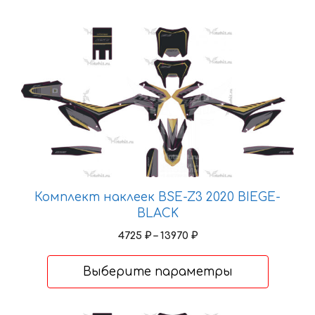
Этот
товар
имеет
несколько
вариаций.
Опции
можно
выбрать
на
странице
Комплект наклеек BSE-Z3 2020 BIEGE-
товара.
BLACK
Диапазон
4725
₽
–
13970
₽
цен:
4725 ₽
Выберите параметры
–
13970 ₽