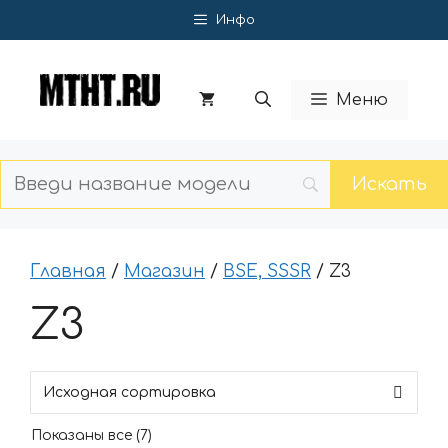
Перейти
Инфо
к
содержимому
Меню
Главная
/
Магазин
/
BSE, SSSR
/ Z3
Z3
Показаны все (7)