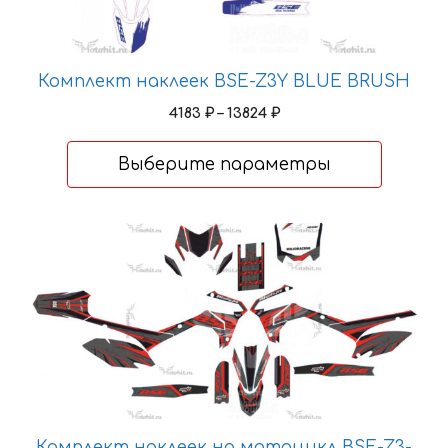
товара.
Комплект наклеек BSE-Z3Y BLUE BRUSH
Диапазон
4183
₽
–
13824
₽
цен:
4183 ₽
Выберите параметры
–
13824 ₽
Этот
товар
имеет
несколько
вариаций.
Опции
можно
выбрать
на
Комплект наклеек на мотоцикл BSE-Z3-