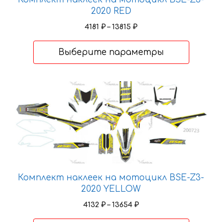
странице
2020 RED
товара.
Диапазон
4181
₽
–
13815
₽
цен:
4181 ₽
Выберите параметры
–
13815 ₽
Этот
товар
имеет
несколько
вариаций.
Опции
можно
выбрать
Комплект наклеек на мотоцикл BSE-Z3-
на
2020 YELLOW
странице
Диапазон
4132
₽
–
13654
₽
товара.
цен: