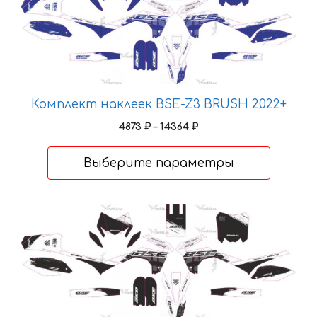
имеет
несколько
вариаций.
Опции
можно
выбрать
Комплект наклеек BSE-Z3 BRUSH 2022+
на
Диапазон
4873
₽
–
14364
₽
странице
цен:
товара.
4873 ₽
Выберите параметры
–
14364 ₽
Этот
товар
имеет
несколько
вариаций.
Опции