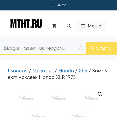
Перейти
Инфо
к
содержимому
Меню
Главная
/
Магазин
/
Honda
/
XLR
/ Компл
ект наклеек Honda XLR 1993